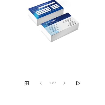
1
/
11