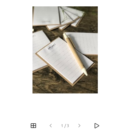
1
/
3