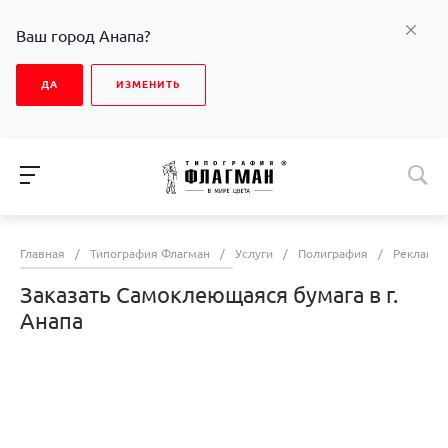
Ваш город Анапа?
ДА
ИЗМЕНИТЬ
Главная
/
Типография Флагман
/
Услуги
/
Полиграфия
/
Рекламна
Заказать Самоклеющаяся бумага в г.
Анапа