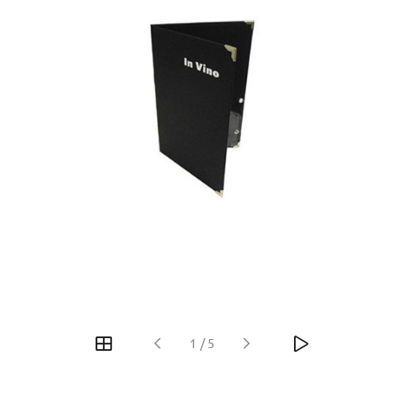
1
/
5