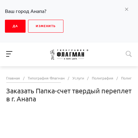
Ваш город Анапа?
ДА
ИЗМЕНИТЬ
Главная
/
Типография Флагман
/
Услуги
/
Полиграфия
/
Полиграф
Заказать Папка-счет твердый переплет
в г. Анапа