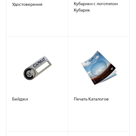
Кубарики с логотипом
Удостоверения
Кубарик
100*100,офсетка 80 гр
,4+0,500
листов,запечатка среза с
3-х строн 4+0 ,проклейка
Бейджи
Печать Каталогов