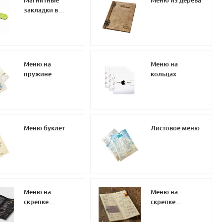
закладки в
меню
Меню на
Меню на
пружине
кольцах
Меню буклет
Листовое меню
Меню на
Меню на
скрепке
скрепке
евроформат
дизайнерская
бумага