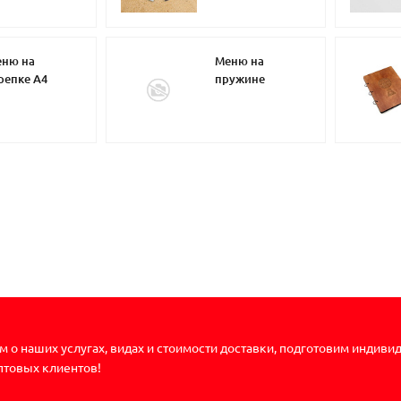
ню на
Меню на
репке А4
пружине
 о наших услугах, видах и стоимости доставки, подготовим индиви
птовых клиентов!