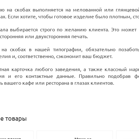
ню на скобах выполняется на мелованной или глянцевой
ах. Если хотите, чтобы готовое изделие было плотным, ст
ала выбирается строго по желанию клиента. Это может 
сторонняя или двухсторонняя печать.
на скобах в нашей типографии, обязательно позаботь
елия и, соответственно, сэкономит ваш бюджет.
тная карточка любого заведения, а также классный мар
ния и его контактные данные. Правильно подобрав 
ь вашего кафе или ресторана в глазах клиентов.
е товары
ню плакат
Меню на