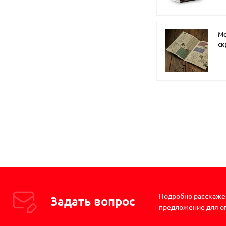
Ме
ск
Подробно расскажем
Задать вопрос
предложение для о