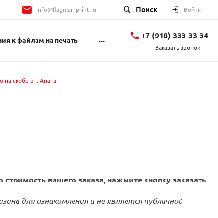
Поиск
info@flagman-print.ru
Войти
+7 (918) 333-33-34
...
ия к файлам на печать
Заказать звонок
+7 (918) 333-33-34
ул. Чехова 81
 на скобе в г. Анапа
пн-пт 9:00-18:00 сб
10:00-15:00
info@flagman-print.ru
 стоимость вашего заказа, нажмите кнопку заказать
азана для ознакомления и не является публичной