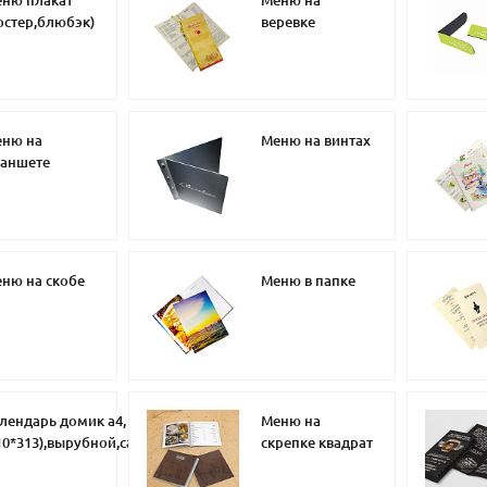
остер,блюбэк)
веревке
ню на
Меню на винтах
аншете
ню на скобе
Меню в папке
лендарь домик а4,
Меню на
10*313),вырубной,самосборный
скрепке квадрат
артон 4+0,3 бига