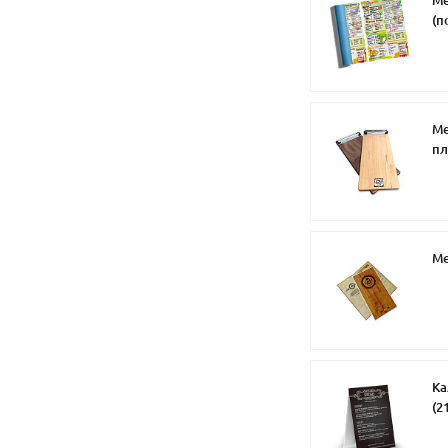
(п
Ме
пл
Ме
Ка
(2
,к