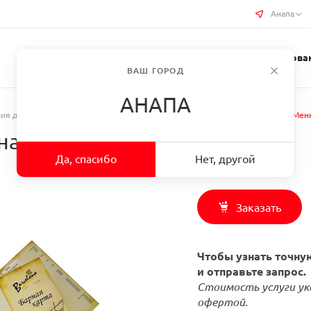
Анапа
Услуги типографии
Бизнес-сувениры
Требован
ВАШ ГОРОД
АНАПА
ия для ресторанов
/
Печать меню для ресторанов и кафе
/
Заказать Меню
Анапа
Да, спасибо
Нет, другой
Заказать
Чтобы узнать точную
и отправьте запрос.
Стоимость услуги ук
офертой.