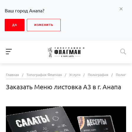
Ваш город Анапа?
ДА
ИЗМЕНИТЬ
Главная
/
Типография Флагман
/
Услуги
/
Полиграфия
/
Полиграф
Заказать Меню листовка А3 в г. Анапа