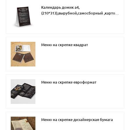
Календарь домик а4,
(210*313),вырубной,самосборный ,картон
4+0,3 бига
Меню на скрепке квадрат
Меню на скрепке евроформат
Меню на скрепке дизайнерская бумага