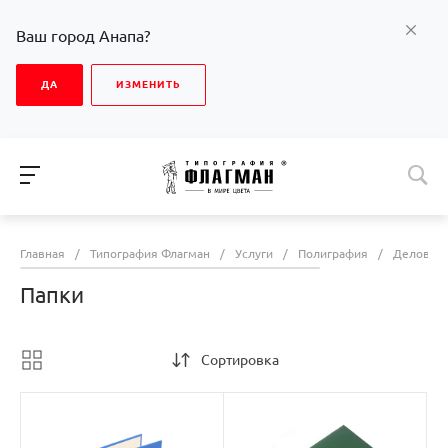
Ваш город Анапа?
ДА
ИЗМЕНИТЬ
Главная
/
Типография Флагман
/
Услуги
/
Полиграфия
/
Деловая 
Папки
Сортировка